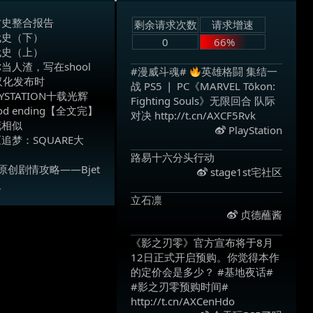
古史整合报告
剩余请求次数
请求增速
代史（下）
0
66%
代史（上）
当人渣，写在shool
#漫威斗魂#
英雄格闘 集结一
整汉化发布时
战 PS5 ❘ PC《MARVEL Tōkon:
YSTATION十载光辉
Fighting Souls》无限回合 队际
good ending【全文完】
对决 http://t.cn/AXCF5Rvk ​
花相似
PlayStation
追梦：SQUARE大
路易十六分头行动 ​
原创剧情攻略——Bjet
stage1st宅社区
史
立石凛 ​
贞德蘸酱
《影之刃零》官方宣布将于8月
12日正式开启预购。你觉得本作
的定价会是多少？ #基地夜话#
#影之刃零预购时间#
http://t.cn/AXCenHdo ​