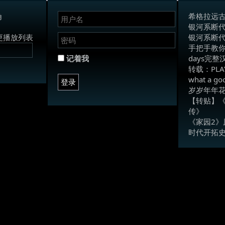
角
希格拉远
银河系断
更播放列表
银河系断
手把手教你
记着我
days完
转载：PLA
what a 
登录
岁岁年年
【转贴】《
传》
《家园2》
时代开拓