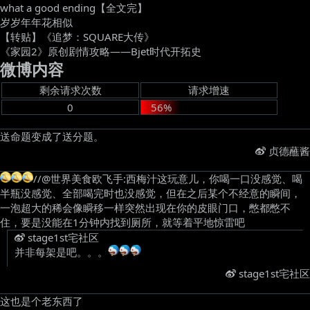
what a good ending【全文完】
岁岁年年花相似
【转贴】《追梦：SQUARE大传》
《家园2》原创剧情攻略——Bjet时代开拓史
微博内容
剩余请求次数
请求增速
0
56%
送命题变成了送分题。 ​
贞德蘸酱
//@世界美食欧飞手:西梅汁这玩意儿，你喝一口没感觉、喝
半瓶没感觉、全部喝完时也没感觉，但在之后某个不经意的瞬间，
一泡超大的稀会像瞬移一样突然出现在你的皮眼门口，憋都憋不
住，要是没能在1分钟内找到厕所，就等着平地惊雷吧
stage1st宅社区
并非每架是吧。。。
​
stage1st宅社区
这也是个老东西了 ​