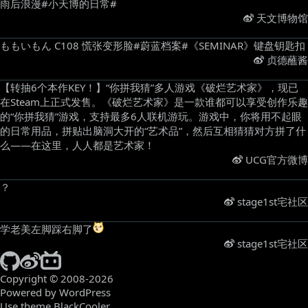
雨后浪漫#小天博的日常# ​
天文博物馆
ももいもん C108 慌张变形脸#蔚蓝档案#《SEMINAR》键盘钥匙扣 ​
贞德蘸酱
【转抽6个本作KEY！】“你拼我猜”多人游戏《破烂艺术家》，现已
在Steam上正式发售。《破烂艺术家》是一款谁都可以享受创作乐趣
的“你拼我猜”游戏，支持最多6人联机游玩。游戏中，你将用不起眼
的日常用品，拼贴出脑洞大开的“艺术品”，然后互相猜猜对方拼了什
么——在这里，人人都是艺术家！ ​
UCG官方微博
？ ​
stage1st宅社区
学老美左脚踩右脚了
​
stage1st宅社区
Copyright © 2008-2026
Powered by WordPress
Use theme BlackCooler