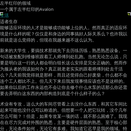
左半红印的领域
一个属于左半红印的Avalon
生活
适者生存
能够适应环境的人才是能够成功能够上位的人。然而真正的适应环
境是什么样的呢？仅仅是和身边的同事搞好人际关系么？也许我以
前就是这么觉得的，但现在我越来越不这么认为。
新来的大学生，要搞技术那就先下去历练历练，熟悉熟悉设备。一
句话被发配到维修班跟着工人师傅到处乱跑。当然无论怎么说，只
要是明白这一行的人都会明白组长这么安排是完全正确的。然而作
为服从者的我该如何办？真正就老老实实的跟着师傅到处去干活
么？几天前我觉得就是那样，而且还觉得自己好废柴，什么都不会
连个工人都比不上。但几天下来后我发现事情应该也不是这样的。
如果你以后的工作永远也不会让你去修个什么水泵的话那么你还需
要去弄明白这东西的内部构造到底是个什么样子的么？
术业有专攻，这么大的车间尽管看上去没什么东西，和其它车间比
起来可能也没什么可以称道的。但想要一个人把它玩转，没个几年
怎么可能？！但是，如果专攻某一项的话，就不那么困难了。我现
在在尽力完成对外围的熟悉，主要是硬件层面的熟悉。至于核心部
分，无论条件如何，无论它有多难。我知道它迟早是我的领域。特