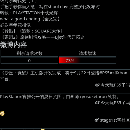
银河系断代史（上）
手把手教你当人渣，写在shool days完整汉化发布时
转载：PLAYSTATION十载光辉
what a good ending【全文完】
岁岁年年花相似
【转贴】《追梦：SQUARE大传》
《家园2》原创剧情攻略——Bjet时代开拓史
微博内容
剩余请求次数
请求增速
0
73%
《沙丘：觉醒》主机版开发完成，将于9月22日登陆#PS5#和Xbox
平台。 ​
今天玩PS5了吗
PlayStation官推公开的夏日贺图，由画师 ryosuketarou 绘制。 ​
今天玩PS5了吗
​
stage1st宅社区