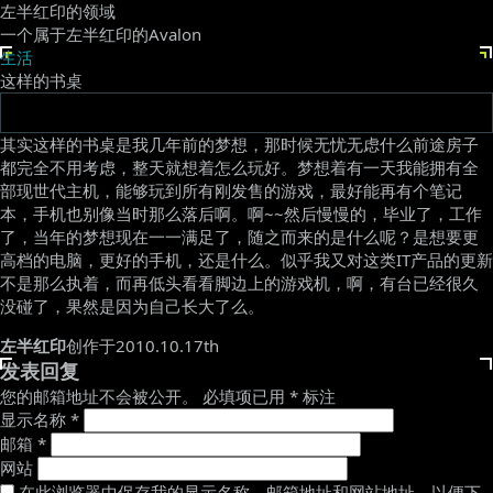
左半红印的领域
一个属于左半红印的Avalon
生活
这样的书桌
其实这样的书桌是我几年前的梦想，那时候无忧无虑什么前途房子
都完全不用考虑，整天就想着怎么玩好。梦想着有一天我能拥有全
部现世代主机，能够玩到所有刚发售的游戏，最好能再有个笔记
本，手机也别像当时那么落后啊。啊~~然后慢慢的，毕业了，工作
了，当年的梦想现在一一满足了，随之而来的是什么呢？是想要更
高档的电脑，更好的手机，还是什么。似乎我又对这类IT产品的更新
不是那么执着，而再低头看看脚边上的游戏机，啊，有台已经很久
没碰了，果然是因为自己长大了么。
左半红印
创作于2010.10.17th
发表回复
您的邮箱地址不会被公开。
必填项已用
*
标注
显示名称
*
邮箱
*
网站
在此浏览器中保存我的显示名称、邮箱地址和网站地址，以便下