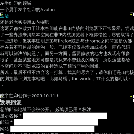
左半红印的领域
一个属于左半红印的Avalon
生活
还是老老实实用IE内核吧
这两天都在致力于让本空间能在非IE内核的浏览器下正常显示。尝试
了一些办法来消除本空间在非IE内核浏览器下框体错位，尽管取得了
一些进步，但实事证明是IE与firefox或是与chrome之间简直是仿佛
存在着不可跨越的鸿沟一般。已经不仅仅是增加或减少一两条代码
就可以解决的问题了。而另一方面，需要修改的地方也发现有很多
很多，甚至某些地方可能是我从来不曾触及的地方，所以这些都给
本空间对不同浏览器的支持造成了相当严重的困难。
所以，最后不得不放弃这一打算，我真的尽力了，请你们还是IE内核
的浏览器下浏览本站吧，比如马桶，the world，TT什么的都可以～
～
左半红印
创作于2009.10.11th
发表回复
您的邮箱地址不会被公开。
必填项已用
*
标注
显示名称
*
邮箱
*
网站