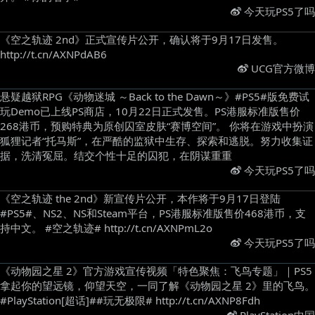
今天玩PS5了吗
《空之轨迹 2nd》正式宣传片公开，确认将于9月17日发售。
http://t.cn/AXNPdAB6 ​
UCG官方微博
悬疑越狱RPG《动物迷城 ～Back to the Dawn～》#PS5#版免费试
玩Demo已上线PS商店，10月22日正式发售。PS港服标准版售价
268港币，预购特典为原创囚室皮肤“赛博空间”。 你将在游戏中扮演
狐狸记者“托马斯”，在严酷的监狱中生存、探索和逃脱。努力收集证
据，洗清冤屈。结交个性十足的囚犯，在阴谋重重 ​
今天玩PS5了吗
《空之轨迹 the 2nd》新宣传片公开，本作将于9月17日登陆
#PS5#、NS2、NS和Steam平台，PS港服标准版售价468港币，支
持中文。 #空之轨迹# http://t.cn/AXNPmL2o ​
今天玩PS5了吗
《动物园之星 2》官方游戏宣传视频「特色聚焦：飞鸟专题」｜PS5
拿起你的望远镜，仰望天空，一同了解《动物园之星 2》里的飞鸟。
#PlayStation[超话]##玩无极限# http://t.cn/AXNP8Fdh ​