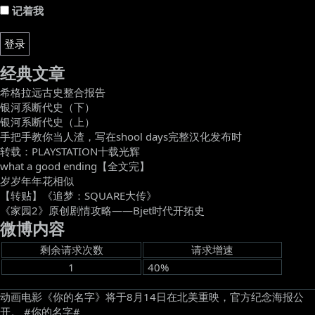
记着我
登录
经典文章
希格拉远古史整合报告
银河系断代史（下）
银河系断代史（上）
手把手教你当人渣，写在shool days完整汉化发布时
转载：PLAYSTATION十载光辉
what a good ending【全文完】
岁岁年年花相似
【转贴】《追梦：SQUARE大传》
《家园2》原创剧情攻略——Bjet时代开拓史
微博内容
剩余请求次数
请求增速
1
40%
动画电影《你的名字》将于8月14日在北美重映，官方纪念海报公
开。 #你的名字# ​