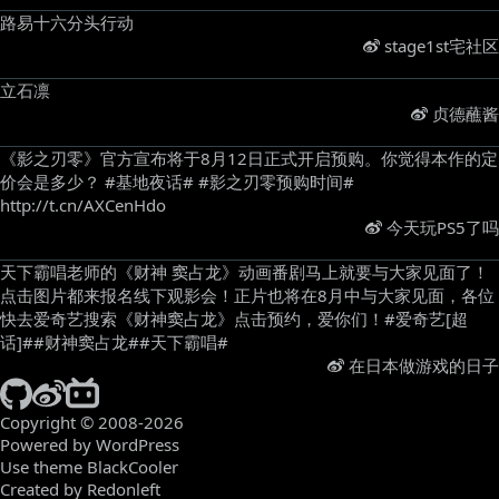
路易十六分头行动 ​
stage1st宅社区
立石凛 ​
贞德蘸酱
《影之刃零》官方宣布将于8月12日正式开启预购。你觉得本作的定
价会是多少？ #基地夜话# #影之刃零预购时间#
http://t.cn/AXCenHdo ​
今天玩PS5了吗
天下霸唱老师的《财神 窦占龙》动画番剧马上就要与大家见面了！
点击图片都来报名线下观影会！正片也将在8月中与大家见面，各位
快去爱奇艺搜索《财神窦占龙》点击预约，爱你们！#爱奇艺[超
话]##财神窦占龙##天下霸唱# ​
在日本做游戏的日子
Copyright © 2008-2026
Powered by WordPress
Use theme BlackCooler
Created by Redonleft