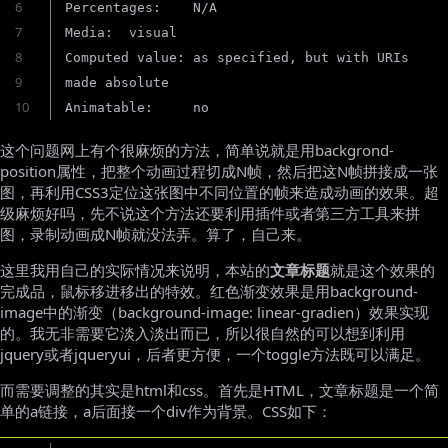
6
Percentages:	N/A

7
Media:	visual

8
Computed value:	as specified, but with URIs 
9
made absolute

10
Animatable:	no
这个问题网上有个很麻烦的方法，简单说就是用backgrond-
position属性，把整个动画过程切成N帧，然后把这N帧拼接成一张
图，再利用CSS3定位这张图中不同位置的帧来造成动画的效果。超
级麻烦好吗，先不说这个方法还要利用插件或者第三方工具来拼
图，录制动画成N帧就没法弄。算了，自己来。
这里我用自己的实际情况来说明，本站的
文章标题
就是这个效果的
完成品，鼠标移进移出的特效。红色渐变效果是用background-
image中的渐变（background-image: linear-gradien）效果实现
的。我无非需要它淡入淡出而已，所以很自然的可以想到利用
jquery或者jqueryui，后者更方便，一个toggle方法既可以满足。
而需要调整的其实是html和css。首先是HTML，文章标题是一个简
单的a链接，a后面接一个div作为背景。CSS如下：