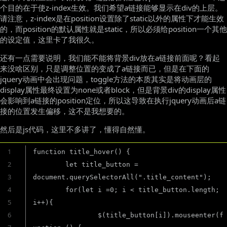
个目的在于使z-index生效。我们希望a链接能够显示在div的上层。
请注意，z-index是在position设置除了static以外的属性下才能生效
的，而position的默认属性就是static，所以必须给position一个其他
的设定值，这里卡了我很久。
还有一点需要说明，我们能不能将背景div放在a链接前面呢？看起
来没啥区别，只是调整位置的变成了a链接而已，但是在下面的
jquery动画中会出现问题，toggle方法的本质其实是将动画层的
display属性最终设置为none或者block，但是背景div的display属性
会影响到a链接的position定位，所以这导致在执行jquery动画后a链
接的位置发生偏移，这不是我想要的。
然后是js代码，这里不多讲了，懂得自然懂。
1
function title_hover() {

2
	let title_button = 
3
document.querySelectorAll(".title_content");

4
	for(let i =0; i < title_button.length; 
5
i++){

6
		$(title_button[i]).mouseenter(f