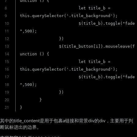
7
unction () {

8
			let title_b = 
9
this.querySelector('.title_background');

10
			$(title_b).toggle("fade
11
",500);

12
		})

13
		$(title_button[i]).mouseleave(f
14
unction () {

15
			let title_b = 
16
this.querySelector('.title_background');

17
			$(title_b).toggle("fade
18
",500);

19
		})

20
	}

21
}
其中的title_content是用于包裹a链接和背景div的div，主要用于判
断鼠标进出的边界。