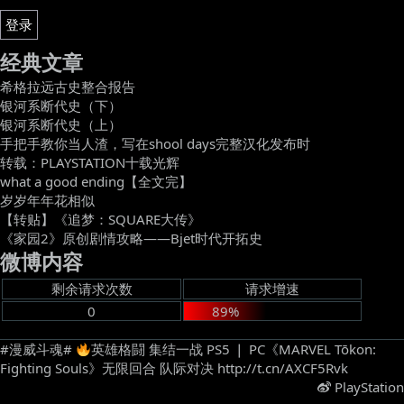
登录
经典文章
希格拉远古史整合报告
银河系断代史（下）
银河系断代史（上）
手把手教你当人渣，写在shool days完整汉化发布时
转载：PLAYSTATION十载光辉
what a good ending【全文完】
岁岁年年花相似
【转贴】《追梦：SQUARE大传》
《家园2》原创剧情攻略——Bjet时代开拓史
微博内容
剩余请求次数
请求增速
0
89%
#漫威斗魂#
英雄格闘 集结一战 PS5 ❘ PC《MARVEL Tōkon:
Fighting Souls》无限回合 队际对决 http://t.cn/AXCF5Rvk ​
PlayStation