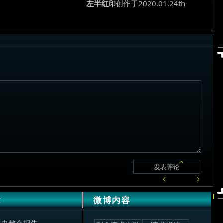
左半红印
创作于2020.01.24th
章
微博内容
古史整合报告