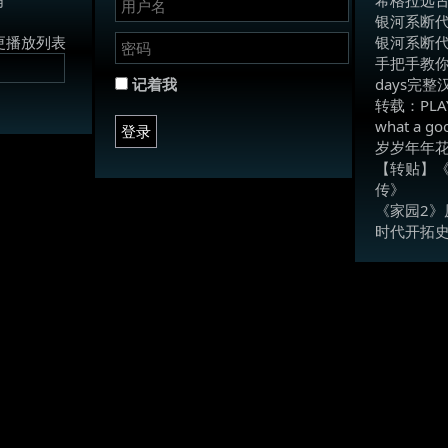
银河系断
更播放列表
银河系断
手把手教你
记着我
days完
转载：PLA
what a 
登录
岁岁年年
【转贴】《
传》
《家园2》
时代开拓