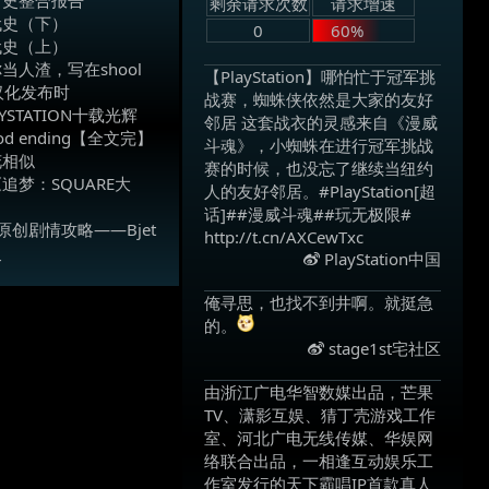
剩余请求次数
请求增速
代史（下）
0
60%
代史（上）
当人渣，写在shool
【PlayStation】哪怕忙于冠军挑
整汉化发布时
战赛，蜘蛛侠依然是大家的友好
YSTATION十载光辉
邻居 这套战衣的灵感来自《漫威
good ending【全文完】
斗魂》，小蜘蛛在进行冠军挑战
花相似
赛的时候，也没忘了继续当纽约
追梦：SQUARE大
人的友好邻居。#PlayStation[超
话]##漫威斗魂##玩无极限#
原创剧情攻略——Bjet
http://t.cn/AXCewTxc ​
史
PlayStation中国
俺寻思，也找不到井啊。就挺急
的。
​
stage1st宅社区
由浙江广电华智数媒出品，芒果
TV、潇影互娱、猜丁壳游戏工作
室、河北广电无线传媒、华娱网
络联合出品，一相逢互动娱乐工
作室发行的天下霸唱IP首款真人