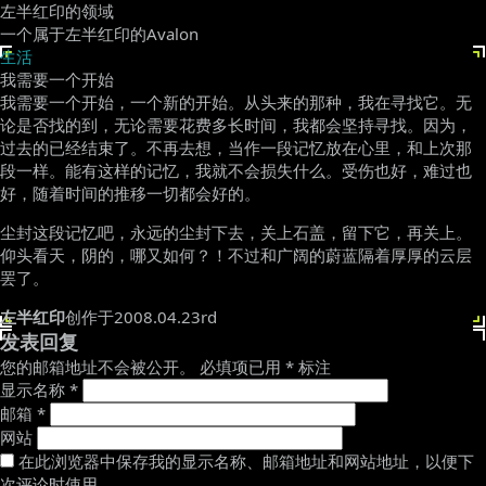
左半红印的领域
一个属于左半红印的Avalon
生活
我需要一个开始
我需要一个开始，一个新的开始。从头来的那种，我在寻找它。无
论是否找的到，无论需要花费多长时间，我都会坚持寻找。因为，
过去的已经结束了。不再去想，当作一段记忆放在心里，和上次那
段一样。能有这样的记忆，我就不会损失什么。受伤也好，难过也
好，随着时间的推移一切都会好的。
尘封这段记忆吧，永远的尘封下去，关上石盖，留下它，再关上。
仰头看天，阴的，哪又如何？！不过和广阔的蔚蓝隔着厚厚的云层
罢了。
左半红印
创作于2008.04.23rd
发表回复
您的邮箱地址不会被公开。
必填项已用
*
标注
显示名称
*
邮箱
*
网站
在此浏览器中保存我的显示名称、邮箱地址和网站地址，以便下
次评论时使用。