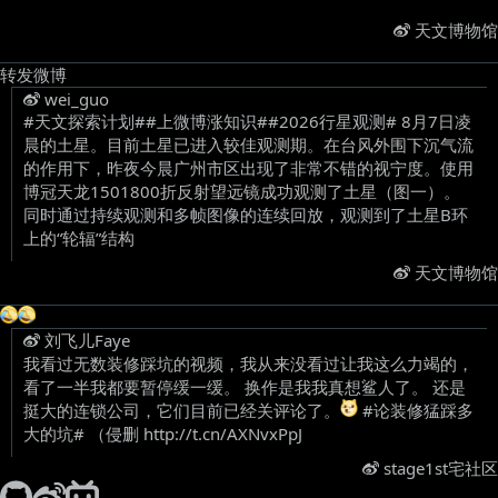
天文博物馆
转发微博
wei_guo
#天文探索计划##上微博涨知识##2026行星观测# 8月7日凌
晨的土星。目前土星已进入较佳观测期。在台风外围下沉气流
的作用下，昨夜今晨广州市区出现了非常不错的视宁度。使用
博冠天龙1501800折反射望远镜成功观测了土星（图一）。
同时通过持续观测和多帧图像的连续回放，观测到了土星B环
上的“轮辐”结构 ​
天文博物馆
刘飞儿Faye
我看过无数装修踩坑的视频，我从来没看过让我这么力竭的，
看了一半我都要暂停缓一缓。 换作是我我真想鲨人了。 还是
挺大的连锁公司，它们目前已经关评论了。
#论装修猛踩多
大的坑# （侵删 http://t.cn/AXNvxPpJ ​
stage1st宅社区