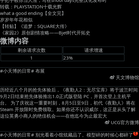
手把手教你当人渣，写在shool days完整汉化发布时
转载：PLAYSTATION十载光辉
what a good ending【全文完】
岁岁年年花相似
【转贴】《追梦：SQUARE大传》
《家园2》原创剧情攻略——Bjet时代开拓史
微博内容
剩余请求次数
请求增速
1
23%
#小天博的日常# 布展 ​
天文博物馆
历经近八个月的抢先体验后，《夜勤人2：无尽宝库》将于波兰时间
9月2日结束抢先体验推出1.0正式版登陆 PC，并首次登上主机平
台。 为了庆祝这一重要时刻，8月5日至9日，初代《夜勤人》将在
Steam 开放限时免费领取。如果你还不认识威尔，这正是从头了解
这位英勇小商人的绝佳机会——在他迄今为止最宏大 ​
UCG官方微博
#小天博的日常# 别光看着小馆炫藏品了。模型碎的时候心都碎了