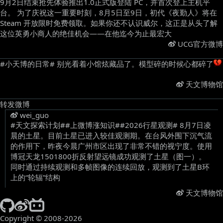
9月2日结束抢先体验推出1.0正式版登陆 PC，并首次登上主机平
台。 为了庆祝这一重要时刻，8月5日至9日，初代《夜勤人》将在
Steam 开放限时免费领取。如果你还不认识威尔，这正是从头了解
这位英勇小商人的绝佳机会——在他迄今为止最宏大 ​
UCG官方微博
#小天博的日常# 别光看着小馆炫藏品了。模型碎的时候心都碎了
天文博物馆
转发微博
wei_guo
#天文探索计划##上微博涨知识##2026行星观测# 8月7日凌
晨的土星。目前土星已进入较佳观测期。在台风外围下沉气流
的作用下，昨夜今晨广州市区出现了非常不错的视宁度。使用
博冠天龙1501800折反射望远镜成功观测了土星（图一）。
同时通过持续观测和多帧图像的连续回放，观测到了土星B环
上的“轮辐”结构 ​
天文博物馆
Copyright © 2008-2026