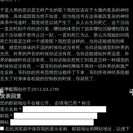
于是人类的意识是怎样产生的呢？我想应该在于大脑内复杂的神经
网络，具体成因我当然不知道，但当电信号在这座极其复杂的神经
体系中传递时，我觉得意识就产生了。从人出生到死亡，这个活动
一直在时刻不停的进行着，哪怕肉体受到了损坏哪怕沉睡哪怕昏迷
这个活动都不曾停止过一刻，一直到死亡为止。那么当我媳妇问我
死亡到底是怎样一个感觉呢？我想是这样的，当你还能感觉到疼
痛、感觉到身体的不适的时候你还没有死，当你还能感觉到外界的
光亮、外界的声音的时候你还没有死，当你还能感知外界温度、外
界的触碰时你还没有死，当你还能在想死亡到底是怎样一种感觉的
时候你还没有死，一直等到你的神经网络不再对一切外界的刺激产
生反映，等到你的所有思维想法都停了下来，等到所有神经系统都
丢失了对身体各机能的控制权的时候，你就死了。
左半红印
创作于2012.03.27th
发表回复
您的邮箱地址不会被公开。
必填项已用
*
标注
显示名称
*
邮箱
*
网站
在此浏览器中保存我的显示名称、邮箱地址和网站地址，以便下