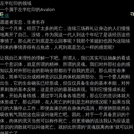
左半红印的领域
一个属于左半红印的Avalon
生活
愿逝者安息，生者长存
这一个月来，经历了太多的死亡，连续三场葬礼让身边的人们慢慢
地离开了自己。没错，作为我这一代人到这个年纪了是该经历这些
事情了。那么死亡到底是怎么回事呢？我那个笨媳妇也因为这陆续
到来的事情弄得有点焦虑，人死到底是怎么一样的感觉呢?
让我自己来理性的理解一下吧。所谓人，我们其实可以抽象的看成
一个意识体，就是所谓的精神、所谓的灵魂。我们对外部社会的感
知以及对外部社会的影响全部都出于自我的意识。那么就生命来
说，简单可以分成精神意识以及肉体机能两部分。当一个婴儿刚刚
出生，它的生命确实已经形成，但仅仅具备生命的基本本能，对外
界刺激的基本反映，这是意识的最基础表现。等到它慢慢成长起
来，开始具备情感，通过学习具备各项思维，那么它的意识体就大
体形成了。那么同样，在人死亡的时刻是怎样的情况呢？如果当我
们的大脑停止工作，即便血液仍然在身体内流淌，即便肺部依然在
吸收氧气我想这也应该叫做死亡吧。因此，对于一个具备意识的个
体，肉体的泯灭当然可以称作死亡，但更准确的说法我认为应该是
意识的消散就可以叫做死亡。就好比所谓的“灵魂脱离肉体”就可以叫
做死亡了。