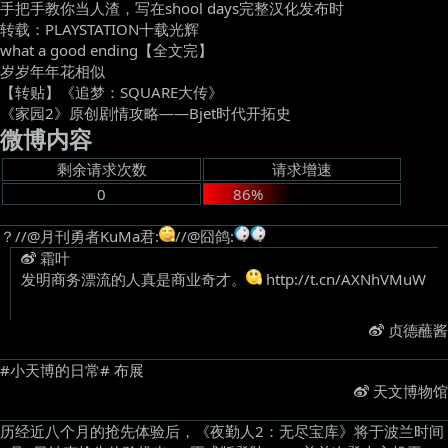
手把手教你当人渣，写在shool days完整汉化发布时
转载：PLAYSTATION十载光辉
what a good ending【全文完】
岁岁年年花相似
【转贴】《追梦：SQUARE大传》
《家园2》原创剧情攻略——Bjet时代开拓史
微博内容
剩余请求次数
请求增速
0
86%
？//@月刊勇者KuMa君:
//@囧鸽:
霜叶
发明商务漂流的人真是商业奇才。
http://t.cn/AXNhVMuW
贞德蘸酱
#小天博的日常# 布展 ​
天文博物馆
历经近八个月的抢先体验后，《夜勤人2：无尽宝库》将于波兰时间