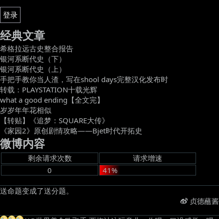
登录
经典文章
希格拉远古史整合报告
银河系断代史（下）
银河系断代史（上）
手把手教你当人渣，写在shool days完整汉化发布时
转载：PLAYSTATION十载光辉
what a good ending【全文完】
岁岁年年花相似
【转贴】《追梦：SQUARE大传》
《家园2》原创剧情攻略——Bjet时代开拓史
微博内容
剩余请求次数
请求增速
0
41%
送命题变成了送分题。 ​
贞德蘸酱