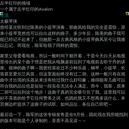
左半红印的领域
一个属于左半红印的Avalon
生活
太极琴侠
曾经某次听到过陈美的小提琴演奏，那曲风给我的完全是震惊，原
来小提琴竟然也可以拉出这样的曲子。多少年后，陈美的曲子我可
能已经记不起来了，但她那一反古典风格的小提琴曲风至今让我难
以忘记。而现在，陈军给我了同样的震惊。
家里父母爱看电视，所以一般时间下都开着，于是今天白天从电视
里传出的某个曲子愣是把我从电脑桌前拉到了电视前去听于丹的讲
座。很神的曲子啊～我曾经喜欢过不少种乐器，钢琴，小提琴，长
笛甚至爱尔兰风笛，但这里面始终没有过二胡。这种一般只有在戏
曲中才出现的乐器从来没有给过我什么好印象，难得能有几曲可以
符合我的品位也是短短一段实在无法令人满足。而今，我靠，原来
二胡可以拉到这个地步！这曲子真的完全吸引住了我。这里我可以
好不吝啬的给予它任何赞美之词，也因此我又不想再多说什么，本
页侧边栏提供了这曲子的试听。如何品位，各位自己听吧～
最后说一下，陈军的这张专辑发售是在9月份，因此现在我所能找到
的版本可能是个人录制的，音质不高见谅～～