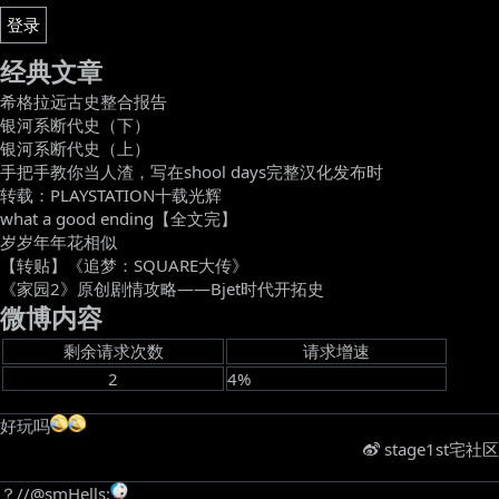
登录
经典文章
希格拉远古史整合报告
银河系断代史（下）
银河系断代史（上）
手把手教你当人渣，写在shool days完整汉化发布时
转载：PLAYSTATION十载光辉
what a good ending【全文完】
岁岁年年花相似
【转贴】《追梦：SQUARE大传》
《家园2》原创剧情攻略——Bjet时代开拓史
微博内容
剩余请求次数
请求增速
2
4%
好玩吗
​
stage1st宅社区
？//@smHells: