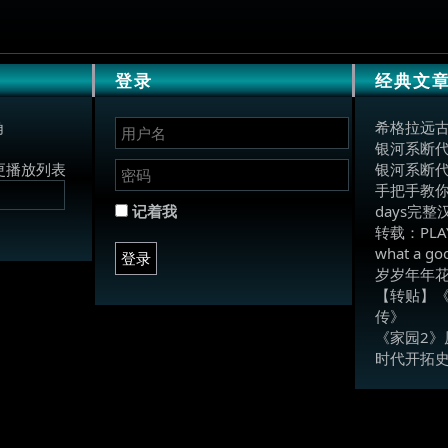
登录
经典文
角
希格拉远
银河系断
更播放列表
银河系断
手把手教你
记着我
days完
转载：PLA
what a 
登录
岁岁年年
【转贴】《
传》
《家园2》
时代开拓