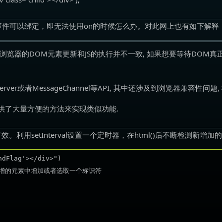
无事件可以绑定，即无法使用on的时候怎么办。对此网上也有如下解释
是浏览器的DOM元素更新和JS的执行并不一致, 如果想要等待DOM
rver或者MessageChannel等API, 其中还涉及到浏览器兼容性问
架提供了大量方便的方法来实现类似功能.
利用setInterval设置一个定时器，在html()后不断检测新
dFlag'></div>")

增的元素中增加或者选取一个标识符
