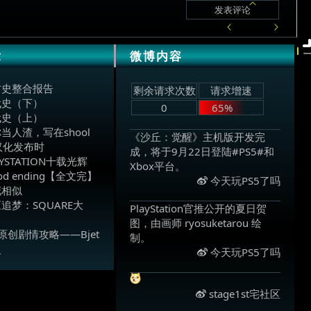
章
微博内容
古史整合报告
剩余请求次数
请求增速
代史（下）
0
65%
代史（上）
当人渣，写在shool
《沙丘：觉醒》主机版开发完
整汉化发布时
成，将于9月22日登陆#PS5#和
YSTATION十载光辉
Xbox平台。 ​
good ending【全文完】
今天玩PS5了吗
花相似
追梦：SQUARE大
PlayStation官推公开的夏日贺
图，由画师 ryosuketarou 绘
原创剧情攻略——Bjet
制。 ​
史
今天玩PS5了吗
​
stage1st宅社区