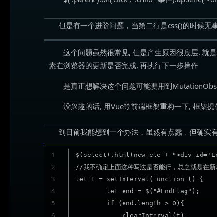
但是有一个进阶问题，当第二行是css()的时候
这个问题虽然很常见, 但是产生原因很底层. 就
素在浏览器的更新是否完成, 再执行下一步操作
是真正想解决这个问题可能要用到MutationObse
没兴趣的话, 用Vue等前端框架重构一下, 框
到目前我能想到一个办法，虽然有点蠢，但确实有效。
1
$(select).html(new ele + "<div id='En
2
//我不确定上面这种写法是否能行，总之就是在新
3
let t = setInterval(function () {

4
        let end = $("#EndFlag");

5
        if (end.length > 0){

6
            clearInterval(t);
