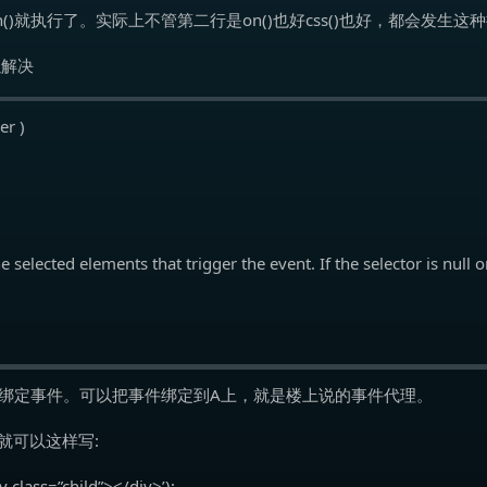
n()就执行了。实际上不管第二行是on()也好css()也好，都会发生
以解决
er )
he selected elements that trigger the event. If the selector is null
B绑定事件。可以把事件绑定到A上，就是楼上说的事件代理。
d，就可以这样写:
iv class=”child”></div>’);