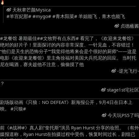
天秋聿芒颜Mysica
#羊宫妃那# ​​​​#mygo# #青木阳菜# 羊姐能飞，青木也能飞 ​
贞德蘸酱
#龙餐馆 暑期最佳##文牧野有点东西# 看完了，《欢迎来龙餐馆》
绝对的好片子！里面探讨的内容非常深度、一针见血，不容错过！
“他们是天生的恐怖分子”“我觉得他将来会是个很好的厨师”——这是
电影《欢迎来龙餐馆》里主角徐福对美国大兵托尼的回应。 当时托
尼在喝酒，赛夫趁他不注意，偷偷摸了他 ​
-逆光飞行-
？ ​
stage1st宅社区
剧场版动画《只狼：NO DEFEAT》新海报公开，9月4日在日本上
映。 #只狼# ​
今天玩PS5了吗
前《#战神#》真人剧“奎托斯”演员 Ryan Hurst 分享的妆照。 （有外
媒报道称，Ryan Hurst在拍摄过程中受伤，恢复时间过长，剧组已