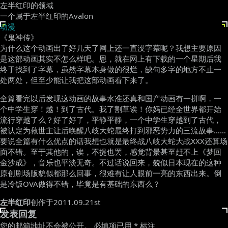
左半红印的领域
一个属于左半红印的Avalon
动漫
《鬼神传》
为什么这个动画出了好几天了网上还一直没字幕呢？我想主要原因
是这部动画其实不怎么样吧。恩，就在网上有下载的一个星期后我
终于找到了字幕，虽然字幕本身做的很烂，缺句多字的地方不止一
处两处，但至少能让我把这部动画看下来了。
全篇看完以后发现这动画的故事水准还真和国产动画有一拼啊，一
个中学生穿！越！到了古代。我了割草诶！你妈已经全世界都开始
流行穿越了么？好了好了，平静平静，一个中学生穿越到了古代，
被认定为救世主让后唤醒八歧大蛇最终打到邪恶势力的三流故事……
要说全篇有什么优点的话我想也就是最终战八歧大蛇大战XXX还算场
面不错。至于其他的，诶，不提也罢，感觉背景甚至赶不上《梦回
金沙成》，音乐也平淡无奇。不过话说回来，貌似日本现在的这种
原创剧场版貌似都那么回事，很难有让人眼前一亮的东西出来。倒
是冷饭OVA做得不错，毕竟是有基础的东西么？
左半红印
创作于2011.09.21st
发表回复
您的邮箱地址不会被公开。
必填项已用
*
标注