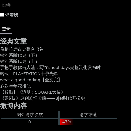
记着我
登录
经典文章
希格拉远古史整合报告
银河系断代史（下）
银河系断代史（上）
手把手教你当人渣，写在shool days完整汉化发布时
转载：PLAYSTATION十载光辉
what a good ending【全文完】
岁岁年年花相似
【转贴】《追梦：SQUARE大传》
《家园2》原创剧情攻略——Bjet时代开拓史
微博内容
剩余请求次数
请求增速
0
47%