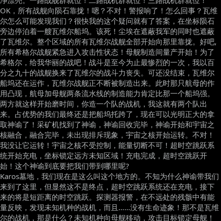
净漂亮。一路战舰群就位！二路战机群就位！三路战机群就位！
OK，所有战舰向陨石靠拢！嗯？不对！警报响了！怎么回事？瓦维
尔怎么可能发现我们？很快我的这个疑问就有了答案，在坐标陨石
旁边停泊着一艘瓦维尔船坞。该死！尘埃在遮蔽我军的同时也遮蔽
了瓦维尔。整个区域的所有瓦维尔战舰全部开始向那里靠拢。好吧,
所有希格尔战舰紧急进入攻击性状态！母舰制造间量产开始！为了
希格尔，给我华丽的战吧！战斗是至今为止最惨烈的一次，我以百
分之九十的战舰换来了瓦维尔的战斗力丧失。可还没结束，瓦维尔
船坞还在运作，瓦维尔战舰正不断被制造出来。此时那只航母的作
用凸现，航母加母舰两条流水线的制造能力肯定比那一个船坞强。
两方就这样开始磨时间，你造一个队的战机，我这就有两个队出
来。占优势的我们最终还是把船坞托跨了，现在可以光明正大的拿
取神谕了！采矿机找到了神谕，神谕回收完毕，神谕开始和宇宙之
核融合，融合完毕，未出现排斥现象，宇宙之核开始运转。不对！
我没让它运转！宇宙之核不受控制，能量切断不可！超时空跳跃系
统开始充电，坐标锁定远方未知区域！充电完成，超时空跳跃开
始！这个神谕到底要把我们带到哪里呢?
Karos墓地，我们现在是这么叫这个地方的。不知为什么神谕带我们
来到了这里，但显然这不是终点，超时空跳跃系统还在充电，接下
来的将是短距离的时空跳跃。探测器报警，在不远处的残骸中有能
量反映，发现未知机种的战机，而且……没有生命迹象！那不是瓦维
尔的战机，那是什么？未知机种向母舰移动，攻击目标锁定母舰！