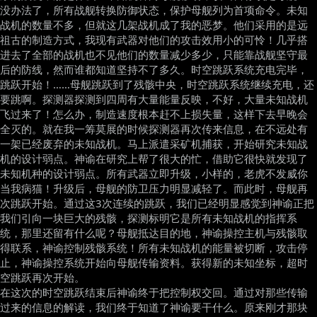
没办法了，所有战舰转换防御状态，保护母舰列为首项命令。未知
战机的数量不多，但就这几架战机成了我的恶梦。他们采用的是远
祖古的制造方式，我现有武器对他们的攻击效用小的可怜！几乎搭
进去了全部的战机也不见他们的数量减少多少，只能靠战舰坚守最
后的防线，然而谁都知道坚持不了多久。时空跳跃系统充电完毕，
跳跃开始！……母舰跳跃到了残骸中央，时空跳跃系统继续充电，还
要跳啊。探测器探测到四周有大量能量反映，不好，大量未知战机
飞过来了！怎么办，制造速度根本赶不上损失量，这样下去早晚会
全灭的。就在我一筹莫展的时候探测器再次传来信息，在不远处有
一架已经废弃的未知战机。马上派遣采矿机捕获，开始研究未知战
机的设计弱点。神谕在研究上帮了很大的忙，借助它很快就发现了
未知机种的设计弱点。所有武器立即升级，小样的，老虎不发威你
当我病猫！升级后，母舰的防卫压力明显减轻了。而此时，母舰再
次跳跃开始。通过这3次连续的跳跃，我们已经明显感觉到神谕正把
我们引向一块巨大的残骸，探测标明它是所有未知战机的指挥系
统，那里还留有什么呢？母舰抵达目的地，神谕操控主机与残骸取
得联系，神谕控制残骸系统！所有未知战机的能量被切断，攻击停
止，神谕操控系统开始向母舰传输资料。获得新的未知坐标，超时
空跳跃再次开始。
在这次的时空跳跃结束后神谕终于把控制权交回。通过对那些传输
过来的信息的解读，我们终于知道了神谕要干什么。原来刚才那块