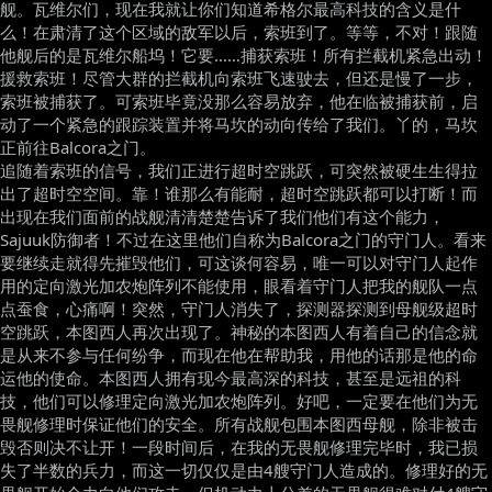
舰。瓦维尔们，现在我就让你们知道希格尔最高科技的含义是什
么！在肃清了这个区域的敌军以后，索班到了。等等，不对！跟随
他舰后的是瓦维尔船坞！它要……捕获索班！所有拦截机紧急出动！
援救索班！尽管大群的拦截机向索班飞速驶去，但还是慢了一步，
索班被捕获了。可索班毕竟没那么容易放弃，他在临被捕获前，启
动了一个紧急的跟踪装置并将马坎的动向传给了我们。丫的，马坎
正前往Balcora之门。
追随着索班的信号，我们正进行超时空跳跃，可突然被硬生生得拉
出了超时空空间。靠！谁那么有能耐，超时空跳跃都可以打断！而
出现在我们面前的战舰清清楚楚告诉了我们他们有这个能力，
Sajuuk防御者！不过在这里他们自称为Balcora之门的守门人。看来
要继续走就得先摧毁他们，可这谈何容易，唯一可以对守门人起作
用的定向激光加农炮阵列不能使用，眼看着守门人把我的舰队一点
点蚕食，心痛啊！突然，守门人消失了，探测器探测到母舰级超时
空跳跃，本图西人再次出现了。神秘的本图西人有着自己的信念就
是从来不参与任何纷争，而现在他在帮助我，用他的话那是他的命
运他的使命。本图西人拥有现今最高深的科技，甚至是远祖的科
技，他们可以修理定向激光加农炮阵列。好吧，一定要在他们为无
畏舰修理时保证他们的安全。所有战舰包围本图西母舰，除非被击
毁否则决不让开！一段时间后，在我的无畏舰修理完毕时，我已损
失了半数的兵力，而这一切仅仅是由4艘守门人造成的。修理好的无