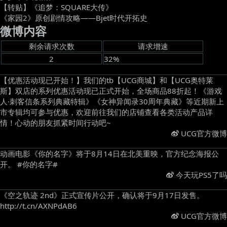
【转贴】《追梦：SQUARE大传》
《家园2》原创剧情攻略——Bjet时代开拓史
微博内容
剩余请求次数
请求增速
2
32%
【优惠活动现已开始！】我们的tb【UCG商城】和【UCG奥特莱
斯】双店的系列优惠活动现已正式开始，全场商品88折起！《游戏
人·刺客信条系列典藏特辑》《女神异闻录30周年典藏》等近期新上
市专辑均可参与优惠，欢迎前往我们的店铺查看各类活动产品详
情！心动的朋友抓紧时间行动吧~ ​
UCG官方微博
动画电影《你的名字》将于8月14日在北美重映，官方纪念海报公
开。 #你的名字# ​
今天玩PS5了吗
《空之轨迹 2nd》正式宣传片公开，确认将于9月17日发售。
http://t.cn/AXNPdAB6 ​
UCG官方微博