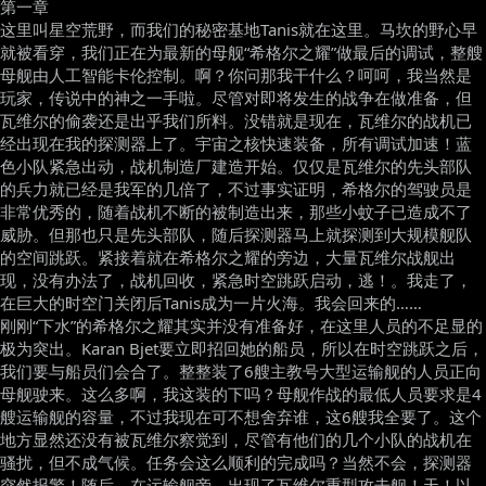
第一章
这里叫星空荒野，而我们的秘密基地Tanis就在这里。马坎的野心早
就被看穿，我们正在为最新的母舰“希格尔之耀”做最后的调试，整艘
母舰由人工智能卡伦控制。啊？你问那我干什么？呵呵，我当然是
玩家，传说中的神之一手啦。尽管对即将发生的战争在做准备，但
瓦维尔的偷袭还是出乎我们所料。没错就是现在，瓦维尔的战机已
经出现在我的探测器上了。宇宙之核快速装备，所有调试加速！蓝
色小队紧急出动，战机制造厂建造开始。仅仅是瓦维尔的先头部队
的兵力就已经是我军的几倍了，不过事实证明，希格尔的驾驶员是
非常优秀的，随着战机不断的被制造出来，那些小蚊子已造成不了
威胁。但那也只是先头部队，随后探测器马上就探测到大规模舰队
的空间跳跃。紧接着就在希格尔之耀的旁边，大量瓦维尔战舰出
现，没有办法了，战机回收，紧急时空跳跃启动，逃！。我走了，
在巨大的时空门关闭后Tanis成为一片火海。我会回来的……
刚刚“下水”的希格尔之耀其实并没有准备好，在这里人员的不足显的
极为突出。Karan Bjet要立即招回她的船员，所以在时空跳跃之后，
我们要与船员们会合了。整整装了6艘主教号大型运输舰的人员正向
母舰驶来。这么多啊，我这装的下吗？母舰作战的最低人员要求是4
艘运输舰的容量，不过我现在可不想舍弃谁，这6艘我全要了。这个
地方显然还没有被瓦维尔察觉到，尽管有他们的几个小队的战机在
骚扰，但不成气候。任务会这么顺利的完成吗？当然不会，探测器
突然报警！随后，在运输舰旁，出现了瓦维尔重型攻击舰！天！以