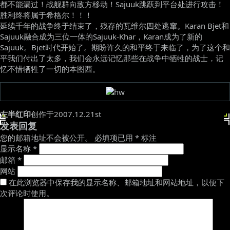
都不能漏过！战舰群向敌方移动！Sajuuk跳跃到平台处进行攻击！
胜利终将属于希格尔！！！
延续千年的战争终于结束了，残存的瓦维尔四处逃窜。Karan Bjet和
Sajuuk融合成为三位一体的Sajuuk-Khar，Karan成为了新的
Sajuuk。Bjet时代开始了。期盼许久的和平终于来临了，为了这个和
平我们付出了太多，我们会永远记忆那些在战争中牺牲的战士，记
忆不惜牺牲了一切的本图西。
左半红印
创作于2007.12.21st
发表回复
您的邮箱地址不会被公开。
必填项已用
*
标注
显示名称
*
邮箱
*
网站
在此浏览器中保存我的显示名称、邮箱地址和网站地址，以便下
次评论时使用。