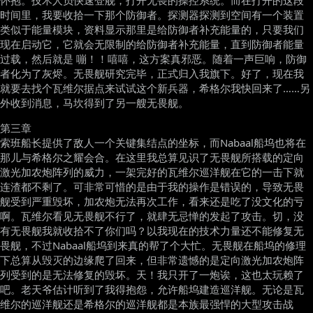
怀抱。技术人员快速登舰，打开无畏的操控系统。而在打开的这段
时间里，我要收拾一下那个防御者。探测器探测到空间有一个装置
类似于能量模块，资料显示那里是给防御者补充能量的，只要我们
现在启动它，它就会无限制的给防御者补充能量，直到防御者能量
过载，然后就是 嘣！！嘻嘻，这方案真邪恶。随着一声巨响，防御
者化为了灰烬。无畏舰研究完毕，正式归入我旗下。好了，现在我
就要去找个瓦维尔据点来试试这个新兵器，希格尔我快回来了……另
外收到消息，马坎得到了另一艘无畏舰。
第三章
索班船长提供了敌人一个关键集结点的坐标，而Nabaal船坞也将在
那儿与希格尔之耀会合。在这里我总算见识了无畏舰所搭载的定向
激光加农炮阵列的威力，一架完好的瓦维尔巡洋舰在它的一击下就
连渣都不剩了。可非常可惜的是由于我的操作是错误的，导致无畏
舰受到严重毁坏，加农炮无法再次工作，看来还是吃了没文化的亏
啊。瓦维尔看见无畏舰不行了，就肆无忌惮的发起了攻击。切，没
有无畏舰我就收拾不了你们吗？以我现在的技术力量还不能修复无
畏舰，不过Nabaal船坞到来真的帮了个大忙。无畏舰在船坞的修理
下总算从毁灭的边缘爬了回来，但非常遗憾的是定向激光加农炮阵
列受到的是无法修复的毁坏。天！我只开了一炮诶，这也太玩赖了
吧。老天爷估计听到了我得抱怨，允许船坞建造巡洋舰。无论是瓦
维尔的巡洋舰还是希格尔的巡洋舰都是本族最强悍的大型攻击战