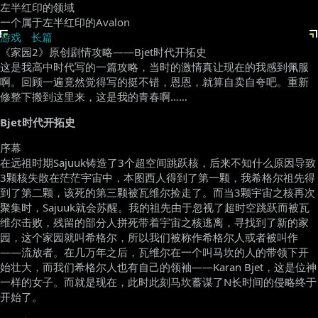
左半红印的领域
一个属于左半红印的Avalon
游戏
长篇
《家园2》原创剧情攻略——Bjet时代开拓史
这是我高中时代写的一篇攻略，当时的激情真让现在的我感到佩服
啊。回顾一遍竟然觉得写的挺不错，恩恩，就算自卖自夸吧。重新
修整下搬到这里来，这是我的青春啊……
Bjet时代开拓史
序幕
在远祖时期Sajuuk铸造了3个超空间跳跃核，后来不知什么原因导致
3颗核失散在茫茫宇宙中，本图西人得到了第一颗，我希格尔祖先得
到了第二颗，该死的第三颗被瓦维尔捡走了。而当3颗宇宙之核再次
聚集时，Sajuuk就会苏醒。我的祖先由于忽视了超时空跳跃而被瓦
维尔击败，残留的部分人拼死带着宇宙之核逃离，寻找到了新的家
园，这个家园就叫希格尔，所以我们被称作希格尔人或者被叫作
——流放者。在几万年之后，瓦维尔在一个叫马坎的人的带领下开
始壮大，而我们希格尔人也有自己的领袖——Karan Bjet，这是位神
一样的女子。而就是现在，此时此刻马坎蓄谋了N长时间的侵略终于
开始了。