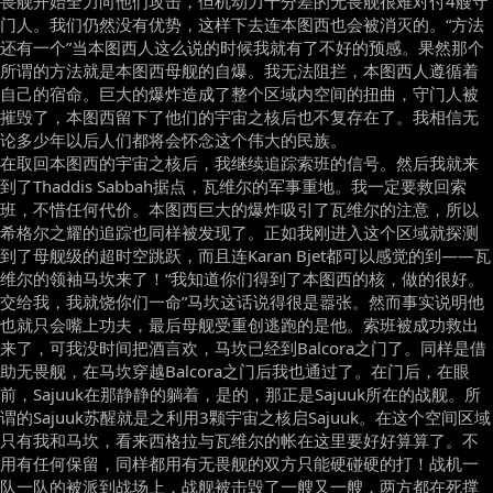
畏舰开始全力向他们攻击，但机动力十分差的无畏舰很难对付4艘守
门人。我们仍然没有优势，这样下去连本图西也会被消灭的。“方法
还有一个”当本图西人这么说的时候我就有了不好的预感。果然那个
所谓的方法就是本图西母舰的自爆。我无法阻拦，本图西人遵循着
自己的宿命。巨大的爆炸造成了整个区域内空间的扭曲，守门人被
摧毁了，本图西留下了他们的宇宙之核后也不复存在了。我相信无
论多少年以后人们都将会怀念这个伟大的民族。
在取回本图西的宇宙之核后，我继续追踪索班的信号。然后我就来
到了Thaddis Sabbah据点，瓦维尔的军事重地。我一定要救回索
班，不惜任何代价。本图西巨大的爆炸吸引了瓦维尔的注意，所以
希格尔之耀的追踪也同样被发现了。正如我刚进入这个区域就探测
到了母舰级的超时空跳跃，而且连Karan Bjet都可以感觉的到——瓦
维尔的领袖马坎来了！“我知道你们得到了本图西的核，做的很好。
交给我，我就饶你们一命”马坎这话说得很是嚣张。然而事实说明他
也就只会嘴上功夫，最后母舰受重创逃跑的是他。索班被成功救出
来了，可我没时间把酒言欢，马坎已经到Balcora之门了。同样是借
助无畏舰，在马坎穿越Balcora之门后我也通过了。在门后，在眼
前，Sajuuk在那静静的躺着，是的，那正是Sajuuk所在的战舰。所
谓的Sajuuk苏醒就是之利用3颗宇宙之核启Sajuuk。在这个空间区域
只有我和马坎，看来西格拉与瓦维尔的帐在这里要好好算算了。不
用有任何保留，同样都用有无畏舰的双方只能硬碰硬的打！战机一
队一队的被派到战场上，战舰被击毁了一艘又一艘，两方都在死撑