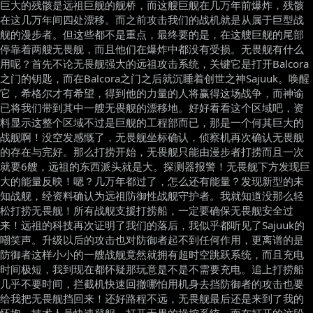
巨大的残骸是远祖巨舰的舰桥，而这艘巨舰在几万年前爆炸，残骸
在这几万年间四处漂移。而之前攻击我们的战机就是从属于巨型战
舰的漫步者。但这些都不是重点，最终要的是，在这艘巨舰的尾部
停靠着两艘无畏舰，而且他们在爆炸中都没有受损。无畏舰有什么
用呢？首先不论无畏舰强大的远祖攻击系统，关键它是打开Balcora
之门的钥匙，而在Balcora之门之后就沉睡着创世之神Sajuuk。唤醒
它，希格尔才有希望，得到他的力量的人将赢得这场战争，而神谕
已将我们带到其中一艘无畏舰的漂移地。好好看看这个区域吧，资
料显示这整个区域不过是巨舰的工程部而已，那是一个何其巨大的
战舰啊！没空发感慨了，无畏舰坐标确认，侦察机再次确认无畏舰
的存在与完好。那么打捞开始，无畏舰只能由漫步者打捞而且一次
就要6艘，远祖的东西派头就是大。探测器报警！无畏舰下方发现巨
大的能量反映！嗯？几万年都过了，怎么还有能量？发现新型的未
知战舰，经资料确认为远祖防御性战舰守护者。我就知道没那么轻
松打捞无畏舰！所有战舰支援打捞船，一定要确保无畏舰安全过
来！远祖的科技再次证明了我们的落后，我似乎都听见了Sajuuk的
嘲笑声。升级以后的攻击也对防御者起不到任何作用，更离谱的是
防御者这样小小的一艘战舰竟然就拥有超时空跳跃系统，而且充电
时间极短，我到现在都怀疑那玩意是不是不需要充电。追上打捞船
几乎不要时间，拦截机快速回撤哪怕用机身去挡防御者的攻击也要
给我把无畏舰挡回来！还好路程不远，无畏舰最后还是来到了我的