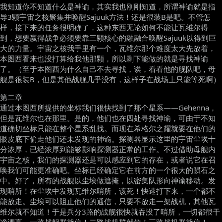
我知道你不知道什么是神谕，其实我也刚刚知道，所谓神谕就是指
导3颗宇宙之核聚集并唤醒Sajuuk方法！还是很装B是吧。不管怎
样，接下来的任务很明确了，这种东西无论如何不能让瓦维尔得
到，想要赢得战争必须要靠三颗核心的融融合唤醒Sajuuk以得到巨
大的力量。宇宙之核我手里有一个，瓦维尔那个难度太大先放着，
本图西看来也没打算给我他那颗，所以剩下能做的就是寻找神谕
了。（至于本图西为什么自己不去寻找，诶，看看他的舰队吧，母
舰是很装B，但是其他战舰几乎没有，这样子在战场上只能等死啊）
第二章
通过本图西所提供的坐标我们很快找到了那个星系——Gehenna，
但是瓦维尔也在那里。是的，他们也在四处寻找神谕，可由于不知
道确切坐标只能在整个星系乱找。而现在希格尔之耀就要在他们的
眼皮底下偷走他们还未发现的神谕。探测器显示这里的宇宙尘埃十
分浓厚，已经浓厚到能够影响探测器正常的工作。不过借助母舰内
宇宙之核，我们的探测器还是可以感应到它的存在，或者说它在召
唤我们可能更准确吧。坐标已经确定它在前方的一个很大的陨石之
中。好了，所有的战舰以尘埃做遮掩，以密集队形向神谕移动。发
现哨所！在尘埃中发现瓦维尔哨所，该死！快速打下来，一个都不
能放走。尘埃可以阻止他们的通信，只要不放走一架战机，其他瓦
维尔就不知道！于是兵分3路的战舰很快就吞没了哨所，一切都很干