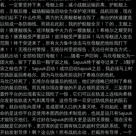
着。一定要坚持下来，母舰上前，减小战舰运输距离。护航舰上
前，主舰后撤，磁场舰磁场启动全力保护巡洋舰。战机回港，现在
你们起不了什么作用。两方的无畏舰都被击毁了，炮台的快速建造
以组成一条防御线。而就在此刻，我的护航舰全灭！丫的，主舰上
前！驱逐舰领头，巡洋舰集中火力在一艘敌舰上！希格尔之耀受到
攻击！驱逐舰受严重损坏！巡洋舰受严重损坏！马坎母舰进入攻击
范围！终于突进来了，所有火力集中攻击马坎母舰把他给我打下
来！！！无视任何警报，无视任何受损报告，无论任何攻击方式，
战机出动！全部给我打母舰！！……随着一声巨响，马坎母舰化为一
团火焰，留下了最后一颗宇宙之核。Sajuuk终于被夺过来了，3颗宇
宙之核也齐了，Sajuuk启动！成功启动Sajuuk之后，我必须马上时
空跳跃返回希格尔。因为马坎临死前说到了希格尔的危机。
马坎已经死了，瓦维尔在做最后的抵抗，他们的侵略已经到了希格
尔的最后防线。而瓦维尔现在要做的不是占领而是毁灭。三架星球
轰炸平台的出现着实让我吃了一惊，它们可以在轨道上连续向希格
尔发射低轨道大气剥离导弹。这些导弹一旦穿过防线所处的陨石
带，就自动坠向星球，造成星球人口的大量灭绝。不但如此，更要
命的是这些平台是使用本图西的技术制造的，也就是说只有Sajuuk
才能毁灭他们。不过好在Sajuuk的强大更是远胜无畏舰，现在没有
战舰是它的对手，更厉害的是它拥有独立的超时空跳跃系统。平台
开始发射导弹！啊？这么快！所有战机出动，拦截所有导弹，一个