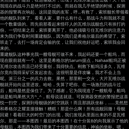
我现在的战斗力是绝对打不过的。而就在我几乎绝望的时候，探测
器的报警再次响起。这回是我的友军，呼…有救了，索班舰长带领着
他的舰队到来了。看看人家，要什么有什么，那战斗力和我就不是
一个数量级的。而先前那看起来怪吓人的瓦维尔战舰也只有挨打的
份。一切结束之后，索班要离开了。他必须吸引住瓦维尔的注意力
来为我们争取时间重建舰队，因为我们是希格尔最后的希望了。索
班走了，去打一场肯定会输的仗，让我们祝他好运吧，索班我会回
来的。
重建舰队这种事光我一艘母舰可做不来，我起码还要一个船坞，而
现在眼前就有一个。这里是希格尔的Sarum据点，Nahaal船坞正被
瓦维尔攻击而且已经受重创，我得快点。刚救下船坞没多久，瓦维
尔竟向我得采矿区发起攻击。这很明显是佯攻嘛，我才不会上当
呢。派三分之一的兵力去救。果然，那里刚一交火，大片瓦维尔战
舰就开始向这里进攻。哈哈，失算了吧你。在一场激烈的战斗过
后，船坞显然是保住了。为了感谢，它为我现造了一艘航母，船坞
就是船坞果然大方^_^，航母说送就送。可探测器突然的警报把这喜
悦一扫空，探测到母舰级的时空跳跃！而且那跳跃坐标，……竟然想
和希格尔之耀直接接触！糟糕！那是什么啊！所有战舰回撤！母舰
回避！看着巨大的时空门的出现，我们发现从里面出来的不是瓦维
尔。那是——本图西！最后的本图西！在十分装B的向我展示了他的
母舰后，本图西为我们带来了十分重要的信息，神谕的坐标。嗯，